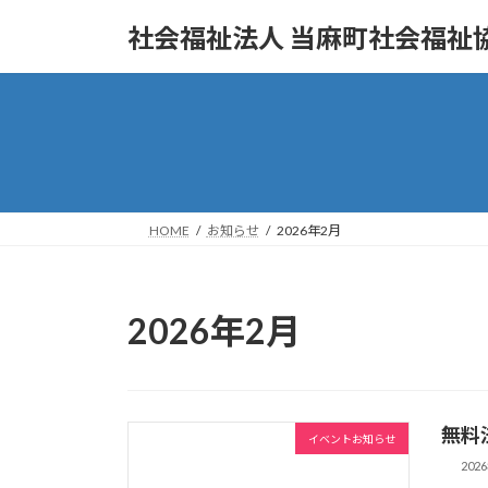
コ
ナ
社会福祉法人 当麻町社会福祉
ン
ビ
テ
ゲ
ン
ー
ツ
シ
へ
ョ
ス
ン
キ
に
ッ
移
HOME
お知らせ
2026年2月
プ
動
2026年2月
無料
イベントお知らせ
202