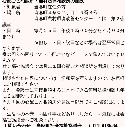
心配ごと相談所・無料法律相談所の開設
・対象者 当麻町在住の方
・場 所 当麻町４条東２丁目１６番３号
当麻町農村環境改善センター １階 第２会
議室
・日 時 毎月２５日（午後１時００分から４時００分
まで）
※但し土・日・祝日などの場合は翌平常日と
なります。
身の回りの困りごと・心配ごとなど、一人で悩んではいませ
んか？
社会福祉協議会では月に１回心配ごと相談所を開設しており
ます。
相談された内容については一切秘密を守りますので、お気軽
にご相談ください。
また、弁護士に直接相談することができる無料法律相談も年
に２回開設しております。
※月１回の心配ごと相談所の開設日以外でもご相談に応じま
す。
生活への不安、お困り事などありましたら、お気軽に社会
福祉協議会へご相談下さい。
［ 問い合わせ ］当麻町社会福祉協議会 （ TEL 0166-84-