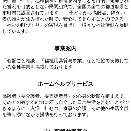
リ
法に基づいて、地域福祉の推進を図ることを目的に組織され
ン
た営利を目的としない民間組織で、全国の全ての都道府県と
ク
市町村に設置されています。 子どもから高齢者、障がい
者の誰もが住み慣れた町で、安心して暮らすことのできる
「福祉の町づくり」の実現を目指し、様々な福祉活動を展開
しています。
ア
事業案内
イ
コ
ン
「心配ごと相談」「福祉用具貸与事業」など社協で実施して
リ
いる各種事業を掲載しております。
ン
ア
ク
ホームヘルプサービス
イ
コ
ン
高齢者（要介護者、要支援者等）の心身の状態を踏まえて、
リ
その方の有する能力に応じ自立した日常生活を営むことがで
ン
きるように、入浴、排せつ、食事の介護、その他の生活全般
ク
を寄り添いながら援助を行っております。
ア