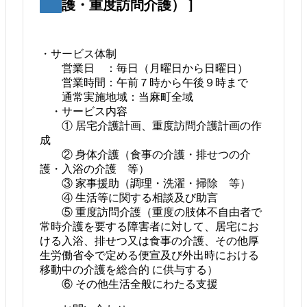
護・重度訪問介護） ]
・サービス体制
営業日 ：毎日（月曜日から日曜日）
営業時間：午前７時から午後９時まで
通常実施地域：当麻町全域
・サービス内容
① 居宅介護計画、重度訪問介護計画の作
成
② 身体介護（食事の介護・排せつの介
護・入浴の介護 等）
③ 家事援助（調理・洗濯・掃除 等）
④ 生活等に関する相談及び助言
⑤ 重度訪問介護（重度の肢体不自由者で
常時介護を要する障害者に対して、居宅にお
ける入浴、排せつ又は食事の介護、その他厚
生労働省令で定める便宣及び外出時における
移動中の介護を総合的 に供与する）
⑥ その他生活全般にわたる支援