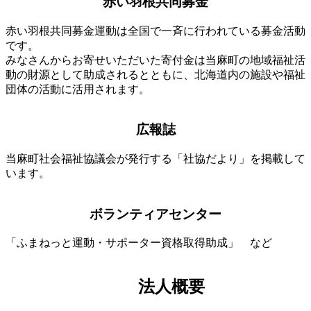
赤い羽根共同募金
イ
コ
ン
赤い羽根共同募金運動は全国で一斉に行われている募金活動
リ
です。
ン
みなさんからお寄せいただいた寄付金は当麻町の地域福祉活
ク
動の財源として助成されるとともに、北海道内の施設や福祉
団体の活動に活用されます。
ア
広報誌
イ
コ
ン
当麻町社会福祉協議会が発行する「社協だより」を掲載して
リ
います。
ン
ア
ク
ボランティアセンター
イ
コ
ン
「ふまねっと運動・サポーター資格取得助成」 など
リ
ン
法人概要
ク