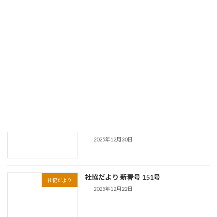
無料法律相談所の開設について
イベントお知らせ
2026年2月4日
2026年（令和８年版）カレンダーリサイ
イベントお知らせ
クル市開催
2026年2月4日
令和８年版 カレンダーリサイクル市の
イベントお知らせ
開催について
2025年12月30日
社協だより 新春号 151号
社協だより
2025年12月22日